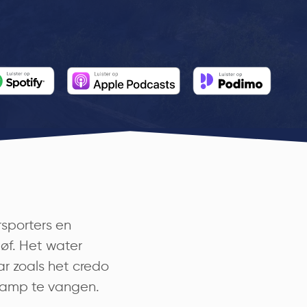
rsporters en
øf. Het water
r zoals het credo
dramp te vangen.