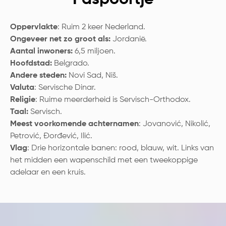
Oppervlakte
: Ruim 2 keer Nederland.
Ongeveer net zo groot als:
Jordanië.
Aantal inwoners:
6,5 miljoen.
Hoofdstad:
Belgrado.
Andere steden:
Novi Sad, Niš.
Valuta
: Servische Dinar.
Religie
: Ruime meerderheid is Servisch-Orthodox.
Taal:
Servisch.
Meest voorkomende achternamen
: Jovanović, Nikolić,
Petrović, Đorđević, Ilić.
Vlag
: Drie horizontale banen: rood, blauw, wit. Links van
het midden een wapenschild met een tweekoppige
adelaar en een kruis.