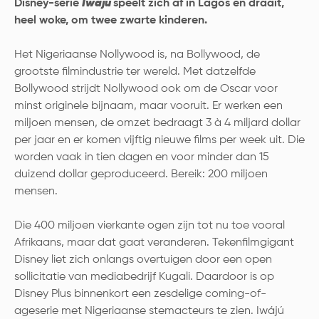
Disney-serie
Iwájú
speelt zich af in Lagos en draait,
heel woke, om twee zwarte kinderen.
Het Nigeriaanse Nollywood is, na Bollywood, de
grootste filmindustrie ter wereld. Met datzelfde
Bollywood strijdt Nollywood ook om de Oscar voor
minst originele bijnaam, maar vooruit. Er werken een
miljoen mensen, de omzet bedraagt 3 à 4 miljard dollar
per jaar en er komen vijftig nieuwe films per week uit. Die
worden vaak in tien dagen en voor minder dan 15
duizend dollar geproduceerd. Bereik: 200 miljoen
mensen.
Die 400 miljoen vierkante ogen zijn tot nu toe vooral
Afrikaans, maar dat gaat veranderen. Tekenfilmgigant
Disney liet zich onlangs overtuigen door een open
sollicitatie van mediabedrijf Kugali. Daardoor is op
Disney Plus binnenkort een zesdelige coming-of-
ageserie met Nigeriaanse stemacteurs te zien. Iwájú