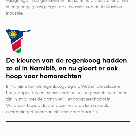
vastgelegd in de grondwet en het komt nu als eerste land met
strenge regelgeving tegen de uitwassen van de fastfashion-
industrie.
De kleuren van de regenboog hadden
ze al in Namibië, en nu gloort er ook
hoop voor homorechten
In Namibië kan de regenboogvlag uit. Wetten die seksuele
handelingen tussen mensen van hetzelfde geslacht verbieden
zijn in strijd met de grondwet. Het hooggerechtshof in
Windhoek bepaalde dat deze ‘onnatuurlijke seksuele
overtredingen’ voortaan niet meer strafbaar zijn.