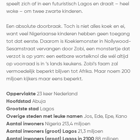
speelt zich af in een futuristisch Lagos en draait – heel
woke – om twee zwarte kinderen.
Een absolute doorbraak. Toch is niet alles koek en ei,
want veel Nigeriaanse kinderen hebben geen toegang
tot dat eerste. Daarom is Koekiemonster in Nollywood-
Sesamstraat vervangen door Zobi, een monstertje dat
verzot is op yam: een eetbare wortelknol die wél altijd
op voorraad is in ’s lands keukens. Zobi’s faam zal
vermoedelijk beperkt blijven tot Afrika. Maar noem 200
miljoen kijkers maar eens beperkt.
Oppervlakte
23 keer Nederland
Hoofdstad
Abuja
Grootste stad
Lagos
Overige steden met leuke namen
Jos, Ede, Epe, Kano
Aantal inwoners
Nigeria 213,4 miljoen
Aantal inwoners (groot) Lagos
21,3 miljoen
Aantal inwoners (groot) Lagos in 2100
88 miljoen