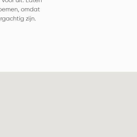
 voor uit. Laten
 noemen, omdat
rgachtig zijn.