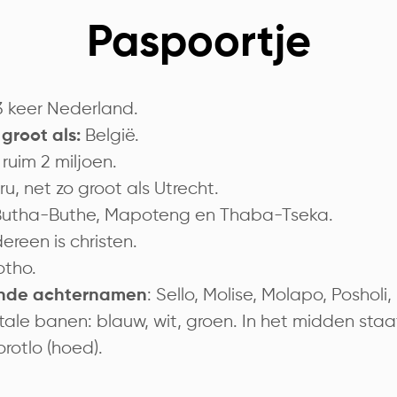
Paspoortje
3 keer Nederland.
België.
groot als:
ruim 2 miljoen.
ru, net zo groot als Utrecht.
 Butha-Buthe, Mapoteng en Thaba-Tseka.
edereen is christen.
otho.
: Sello, Molise, Molapo, Posholi
nde achternamen
ontale banen: blauw, wit, groen. In het midden sta
rotlo (hoed).