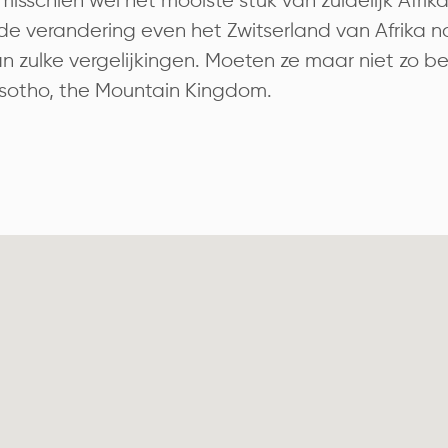
misschien wel het mooiste stuk van zuidelijk Afrika
de verandering even het Zwitserland van Afrika
an zulke vergelijkingen. Moeten ze maar niet zo be
sotho, the Mountain Kingdom.