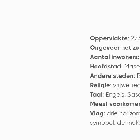
: 2/
Oppervlakte
Ongeveer net zo 
Aantal inwoners:
: Mase
Hoofdstad
:
Andere steden
: vrijwel i
Religie
: Engels, Sas
Taal
Meest voorkome
: drie horiz
Vlag
symbool: de moko