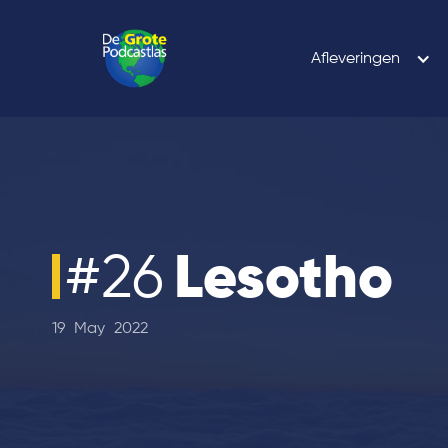
Afleveringen
#
26
Lesotho
19
May
2022