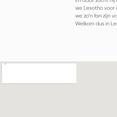
En daar zocht hij 
we Lesotho voor 
we zo’n fan zijn v
Welkom dus in Le