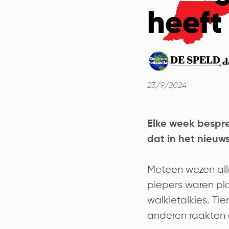
heeft
23/9/2024
Elke week besp
dat in het nieuws
Meteen wezen all
piepers waren plo
walkietalkies. Ti
anderen raakten