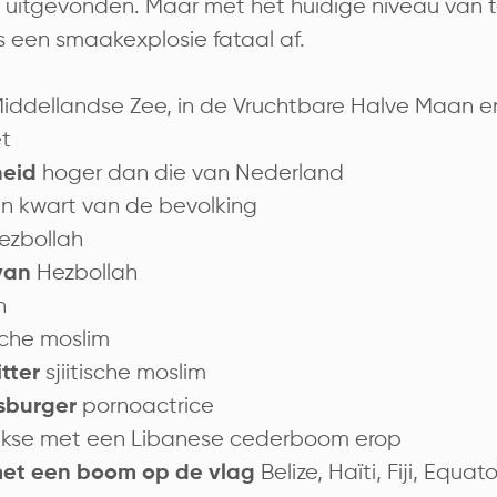
uitgevonden. Maar met het huidige niveau van 
fs een smaakexplosie fataal af.
ddellandse Zee, in de Vruchtbare Halve Maan en
et
hoger dan die van Nederland
heid
n kwart van de bevolking
ezbollah
Hezbollah
van
n
sche moslim
sjiitische moslim
itter
pornoactrice
sburger
jkse met een Libanese cederboom erop
Belize, Haïti, Fiji, Equa
et een boom op de vlag