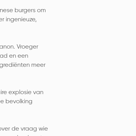
anese burgers om
er ingenieuze,
ibanon. Vroeger
tad en een
ngrediënten meer
ire explosie van
de bevolking
over de vraag wie