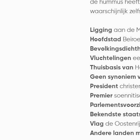
de hummus heeft 
waarschijnlijk zel
aan de Mi
Ligging
Beiro
Hoofdstad
Bevolkingsdicht
ee
Vluchtelingen
H
Thuisbasis van
Geen synoniem 
christe
President
soenniti
Premier
Parlementsvoorz
Bekendste staat
de Oostenri
Vlag
Andere landen m