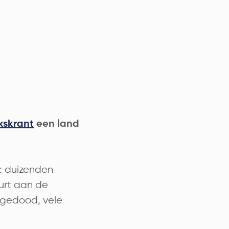
kskrant
een land
: duizenden
eurt aan de
n gedood, vele