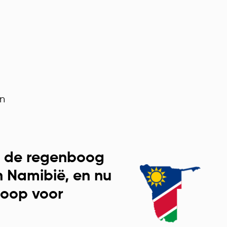
en
n de regenboog
n Namibië, en nu
hoop voor