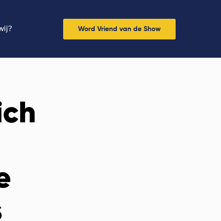
wij?
Word Vriend van de Show
ich
e
s