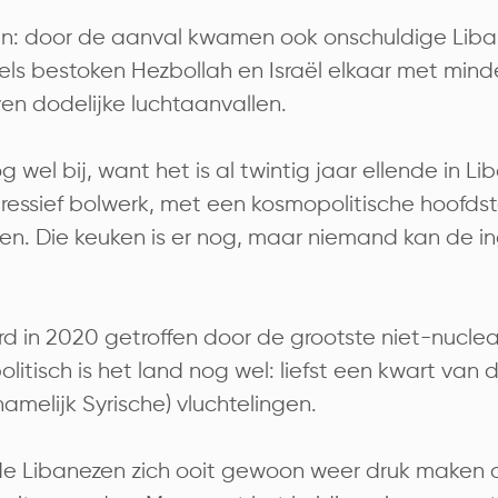
leen: door de aanval kwamen ook onschuldige Lib
els bestoken Hezbollah en Israël elkaar met mind
en dodelijke luchtaanvallen.
 wel bij, want het is al twintig jaar ellende in L
ressief bolwerk, met een kosmopolitische hoofds
ken. Die keuken is er nog, maar niemand kan de i
 in 2020 getroffen door de grootste niet-nuclea
itisch is het land nog wel: liefst een kwart van 
namelijk Syrische) vluchtelingen.
de Libanezen zich ooit gewoon weer druk maken 