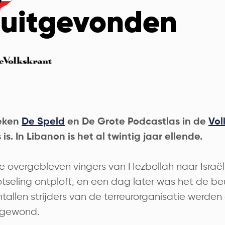
 uitgevonden
reken
De Speld
en De Grote Podcastlas in de
Vol
 is.
In Libanon is het al twintig jaar ellende.
e overgebleven vingers van Hezbollah naar Israël
tseling ontploft, en een dag later was het de b
entallen strijders van de terreurorganisatie werde
 gewond.