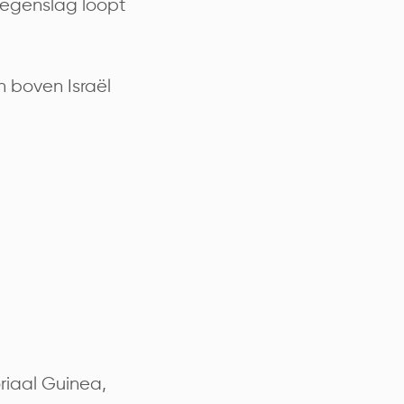
tegenslag loopt
 boven Israël
toriaal Guinea,