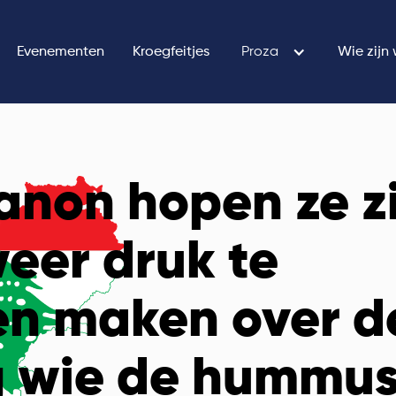
Evenementen
Kroegfeitjes
Proza
Wie zijn 
banon hopen ze z
weer druk te
n maken over d
g wie de hummu