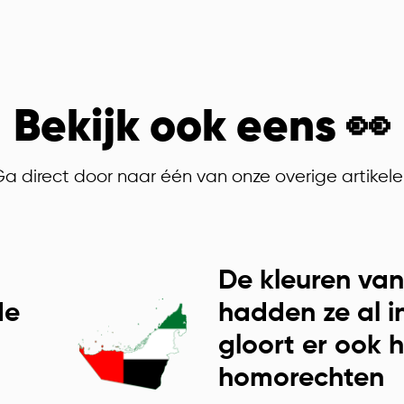
Bekijk ook eens 👀
a direct door naar één van onze overige artikel
De kleuren va
de
hadden ze al i
gloort er ook 
homorechten