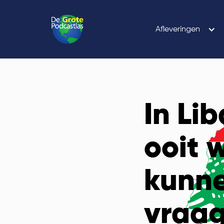
Afleveringen
In Li
ooit 
kunne
vraa