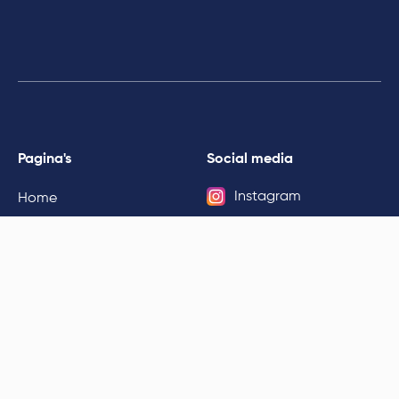
Pagina's
Social media
Instagram
Home
BlueSky
Afleveringen
De Grote Popatlas
Landen
info@grotepodcastlas.nl
Specials
Wereldsteden
Provincies
Werelddelen