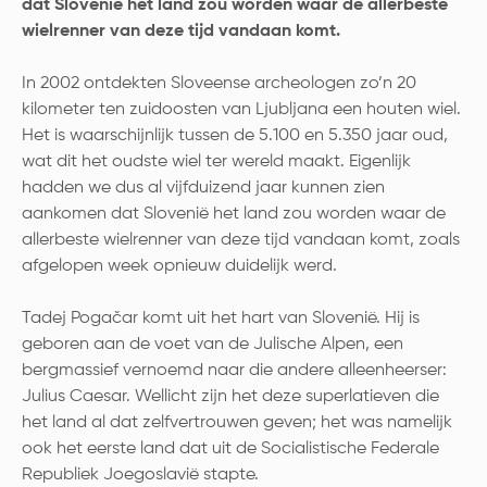
dat Slovenië het land zou worden waar de allerbeste
wielrenner van deze tijd vandaan komt.
In 2002 ontdekten Sloveense archeologen zo’n 20
kilometer ten zuidoosten van Ljubljana een houten wiel.
Het is waarschijnlijk tussen de 5.100 en 5.350 jaar oud,
wat dit het oudste wiel ter wereld maakt. Eigenlijk
hadden we dus al vijfduizend jaar kunnen zien
aankomen dat Slovenië het land zou worden waar de
allerbeste wielrenner van deze tijd vandaan komt, zoals
afgelopen week opnieuw duidelijk werd.
Tadej Pogačar komt uit het hart van Slovenië. Hij is
geboren aan de voet van de Julische Alpen, een
bergmassief vernoemd naar die andere alleenheerser:
Julius Caesar. Wellicht zijn het deze superlatieven die
het land al dat zelfvertrouwen geven; het was namelijk
ook het eerste land dat uit de Socialistische Federale
Republiek Joegoslavië stapte.